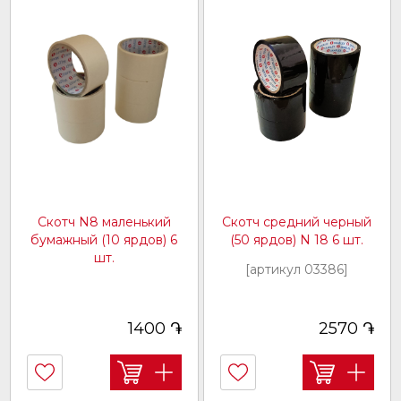
Скотч N8 маленький
Скотч средний черный
бумажный (10 ярдов) 6
(50 ярдов) N 18 6 шт.
шт.
[артикул 03386]
[артикул 03433]
֏
֏
1400
2570