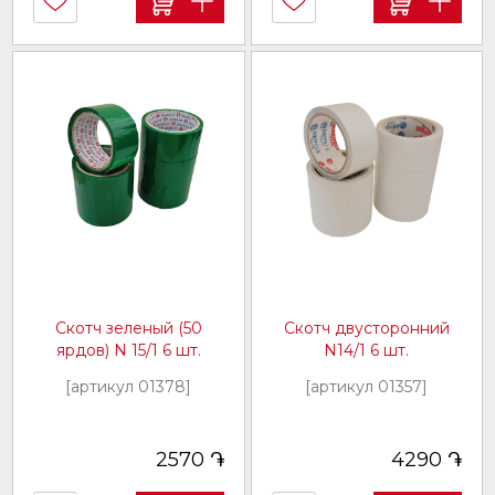
Скотч зеленый (50
Скотч двусторонний
ярдов) N 15/1 6 шт.
N14/1 6 шт.
[артикул 01378]
[артикул 01357]
֏
֏
2570
4290