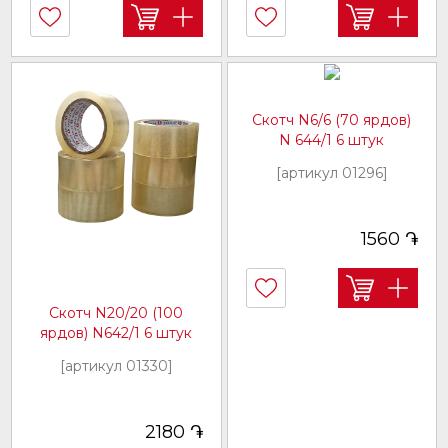
Скотч N6/6 (70 ярдов)
N 644/1 6 штук
[артикул 01296]
֏
1560
Скотч N20/20 (100
ярдов) N642/1 6 штук
[артикул 01330]
֏
2180