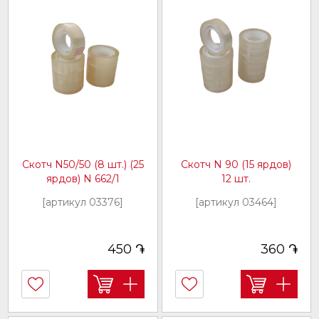
Скотч N50/50 (8 шт.) (25
Скотч N 90 (15 ярдов)
ярдов) N 662/1
12 шт.
[артикул 03376]
[артикул 03464]
֏
֏
450
360