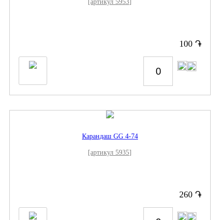
[артикул 5953]
֏
100
Карандаш GG 4-74
[артикул 5935]
֏
260