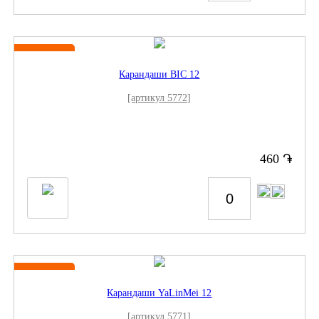
Новинка
Карандаши BIC 12
[артикул 5772]
֏
460
Новинка
Карандаши YaLinMei 12
[артикул 5771]