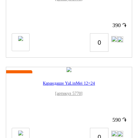
֏
390
Новинка
Карандаши YaLinMei 12=24
[артикул 5770]
֏
590