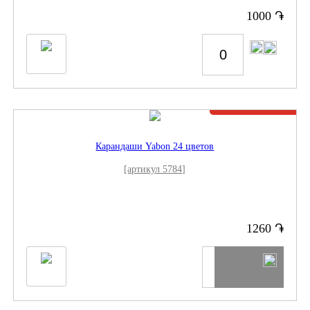
֏
1000
Нет в наличии
Карандаши Yabon 24 цветов
[артикул 5784]
֏
1260