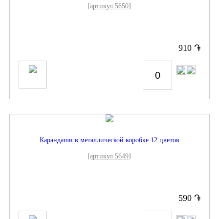
[артикул 5650]
֏
910
Карандаши в металлической коробке 12 цветов
[артикул 5649]
֏
590