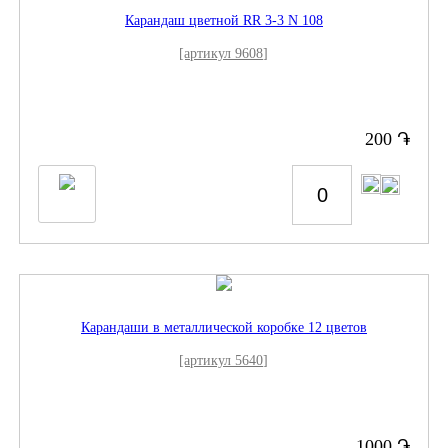
Карандаш цветной RR 3-3 N 108
[артикул 9608]
֏
200
Карандаши в металлической коробке 12 цветов
[артикул 5640]
֏
1000