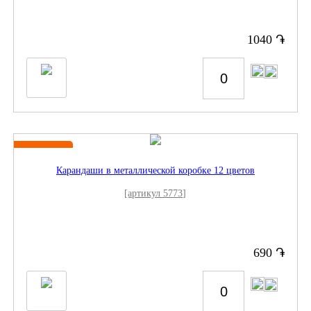
֏
1040
Новинка
Карандаши в металлической коробке 12 цветов
[артикул 5773]
֏
690