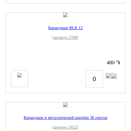
Карандаши BLK 12
[артикул 5768]
֏
480
Карандаши в металлической коробке 36 цветов
[артикул 5652]