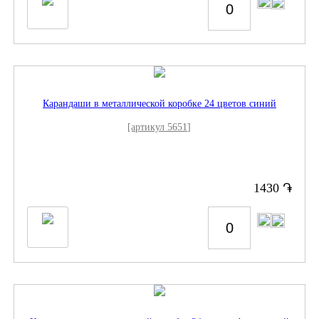
Карандаши в металлической коробке 24 цветов синий
[артикул 5651]
֏
1430