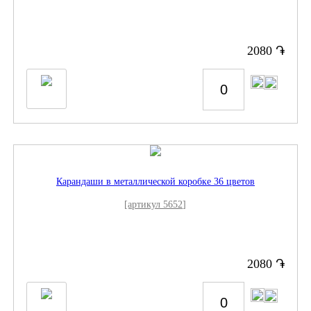
֏
2080
Карандаши в металлической коробке 36 цветов
[артикул 5652]
֏
2080