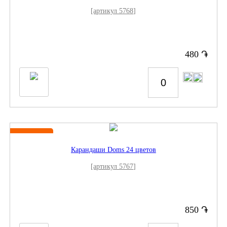
[артикул 5768]
֏
480
Новинка
Карандаши Doms 24 цветов
[артикул 5767]
֏
850