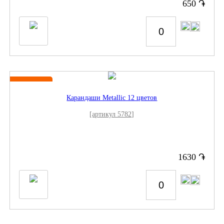
֏
650
Новинка
Карандаши Metallic 12 цветов
[артикул 5782]
֏
1630
Нет в наличии