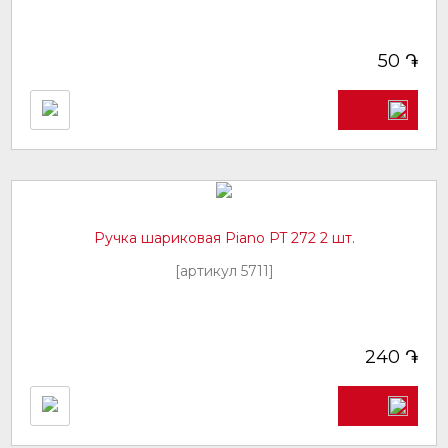
֏
50
Ручка шариковая Piano PT 272 2 шт.
[артикул 5711]
֏
240