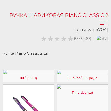
РУЧКА ШАРИКОВАЯ PIANO CLASSIC 2
ШТ.
[артикул 5704]
★★★★★
★★★★★
(0 / 0.00)
|
871
Ручка Piano Classic 2 шт
սև/կանաչ
կարմիր/կապույտ
Բլոկ(Ակցիա)