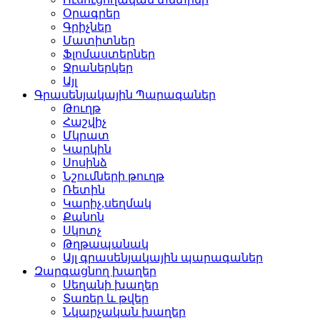
Օրագրեր
Գրիչներ
Մատիտներ
Ֆլոմաստերներ
Ջրաներկեր
Այլ
Գրասենյակային Պարագաներ
Թուղթ
Հաշվիչ
Մկրատ
Կարկին
Սոսինձ
Նշումների թուղթ
Ռետին
Կարիչ,սեղմակ
Քանոն
Սկոտչ
Թղթապանակ
Այլ գրասենյակային պարագաներ
Զարգացնող խաղեր
Սեղանի խաղեր
Տառեր և թվեր
Նկարչական խաղեր