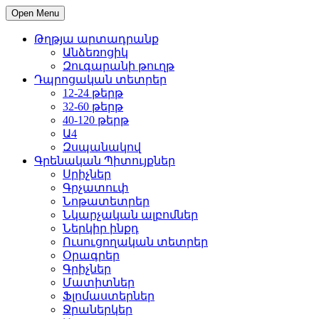
Open Menu
Թղթյա արտադրանք
Անձեռոցիկ
Զուգարանի թուղթ
Դպրոցական տետրեր
12-24 թերթ
32-60 թերթ
40-120 թերթ
Ա4
Զսպանակով
Գրենական Պիտույքներ
Սրիչներ
Գրչատուփ
Նոթատետրեր
Նկարչական ալբոմներ
Ներկիր ինքդ
Ուսուցողական տետրեր
Օրագրեր
Գրիչներ
Մատիտներ
Ֆլոմաստերներ
Ջրաներկեր