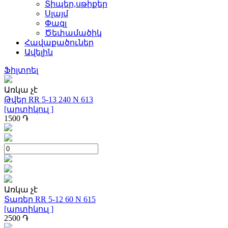
Տիպեր,սթիքեր
Սլայմ
Փազլ
Ծեփամածիկ
Հավաքածուներ
Ավելին
Ֆիլտրել
Առկա չէ
Թվեր RR 5-13 240 N 613
[արտիկուլ ]
1500
֏
Առկա չէ
Տառեր RR 5-12 60 N 615
[արտիկուլ ]
2500
֏