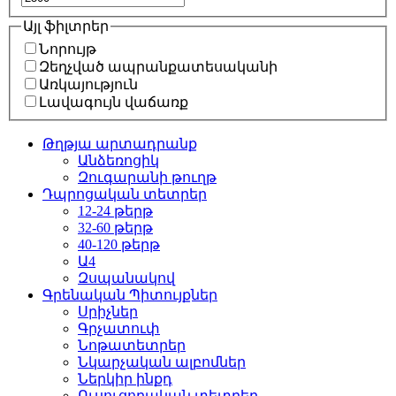
Այլ ֆիլտրեր
Նորույթ
Զեղչված ապրանքատեսականի
Առկայություն
Լավագույն վաճառք
Թղթյա արտադրանք
Անձեռոցիկ
Զուգարանի թուղթ
Դպրոցական տետրեր
12-24 թերթ
32-60 թերթ
40-120 թերթ
Ա4
Զսպանակով
Գրենական Պիտույքներ
Սրիչներ
Գրչատուփ
Նոթատետրեր
Նկարչական ալբոմներ
Ներկիր ինքդ
Ուսուցողական տետրեր