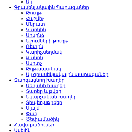
Այլ
Գրասենյակային Պարագաներ
Թուղթ
Հաշվիչ
Մկրատ
Կարկին
Սոսինձ
Նշումների թուղթ
Ռետին
Կարիչ,սեղմակ
Քանոն
Սկոտչ
Թղթապանակ
Այլ գրասենյակային պարագաներ
Զարգացնող խաղեր
Սեղանի խաղեր
Տառեր և թվեր
Նկարչական խաղեր
Տիպեր,սթիքեր
Սլայմ
Փազլ
Ծեփամածիկ
Հավաքածուներ
Ավելին