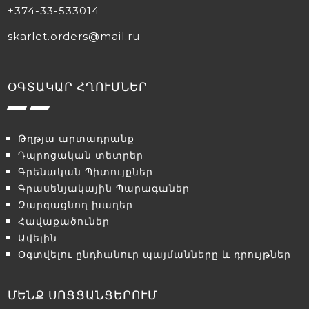
+374-33-533014
skarlet.orders@mail.ru
ՕԳՏԱԿԱՐ ՀՂՈՒՄՆԵՐ
Թղթյա արտադրանք
Դպրոցական տետրեր
Գրենական Պիտույքներ
Գրասենյակային Պարագաներ
Զարգացնող խաղեր
Հավաքածուներ
Ավելին
Օգտվելու ընդհանուր պայմանները և դրույթներ
ՄԵՆՔ ՍՈՑՑԱՆՑԵՐՈՒՄ