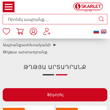
Ապրանքատեսականի
Թղթյա արտադրանք
ԹՂԹՅԱ ԱՐՏԱԴՐԱՆՔ
Ֆիլտրել