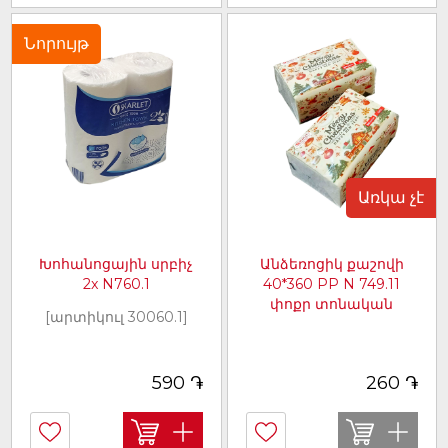
Նորույթ
Առկա չէ
Խոհանոցային սրբիչ
Անձեռոցիկ քաշովի
2x N760.1
40*360 PP N 749.11
փոքր տոնական
[արտիկուլ 30060.1]
[արտիկուլ 30081.1]
֏
֏
590
260