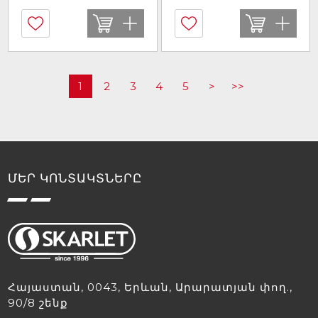
1
2
3
4
5
>
>>
ՄԵՐ ԿՈՆՏԱԿՏՆԵՐԸ
Հայաստան, 0043, Երևան, Արարատյան փող.,
90/8 շենք