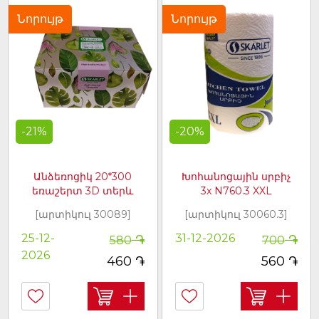
Նորույթ
Նորույթ
-21%
-20%
Անձեռոցիկ 20*300
Խոհանոցային սրբիչ
եռաշերտ 3D տերև
3x N760.3 XXL
[արտիկուլ 30089]
[արտիկուլ 30060.3]
֏
֏
25-12-
31-12-2026
580
700
2026
֏
֏
460
560