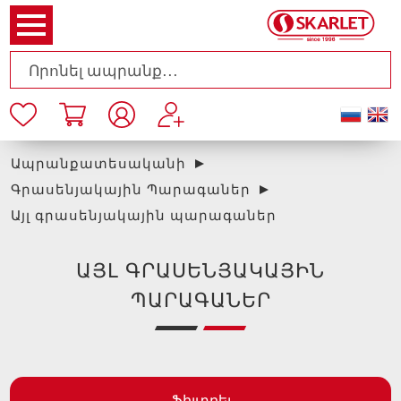
Ապրանքատեսականի
Գրասենյակային Պարագաներ
Այլ գրասենյակային պարագաներ
ԱՅԼ ԳՐԱՍԵՆՅԱԿԱՅԻՆ
ՊԱՐԱԳԱՆԵՐ
Ֆիլտրել