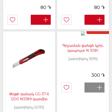
֏
֏
80
80
Առկա չէ
Գրչաման ցանցե կլոր,
կապույտ N 3081
[արտիկուլ 5595]
֏
300
Թղթի դանակ GG-37-6
1200 N3389 կարմիր
[արտիկուլ 5093]