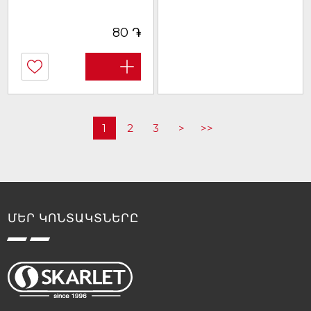
֏
80
1
2
3
>
>>
ՄԵՐ ԿՈՆՏԱԿՏՆԵՐԸ