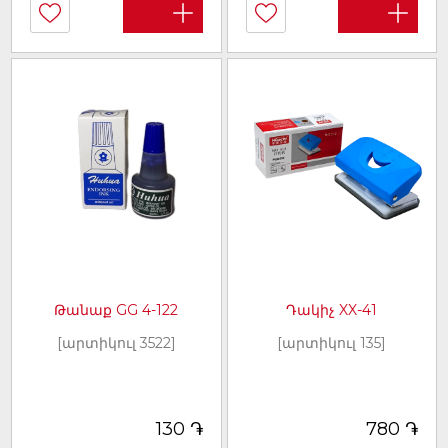
Դակիչ XX-41
Թանաք GG 4-122
[արտիկուլ 135]
[արտիկուլ 3522]
֏
֏
780
130