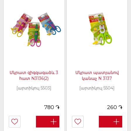
Մկրատ զիգզագաձև 3
Մկրատ պատյանով
հատ N3136(2)
կանաչ N 3137
[արտիկուլ 5503]
[արտիկուլ 5504]
֏
֏
780
260