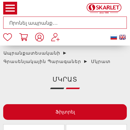
Ապրանքատեսականի
Գրասենյակային Պարագաներ
Մկրատ
ՄԿՐԱՏ
Ֆիլտրել