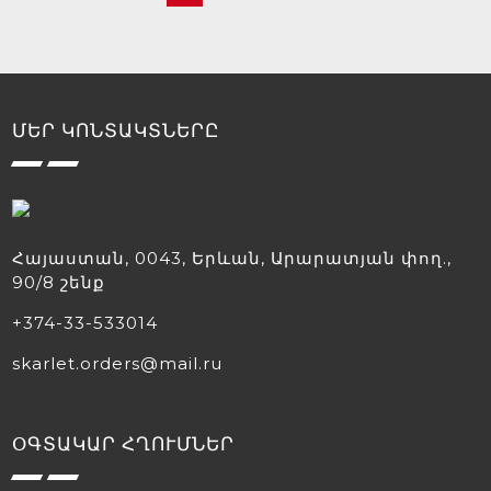
ՄԵՐ ԿՈՆՏԱԿՏՆԵՐԸ
Հայաստան, 0043, Երևան, Արարատյան փող.,
90/8 շենք
+374-33-533014
skarlet.orders@mail.ru
ՕԳՏԱԿԱՐ ՀՂՈՒՄՆԵՐ