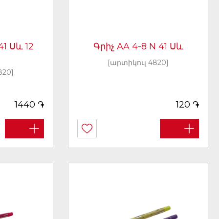
41 Սև 12
Գրիչ AA 4-8 N 41 Սև
[արտիկուլ 4820]
820]
֏
֏
1440
120