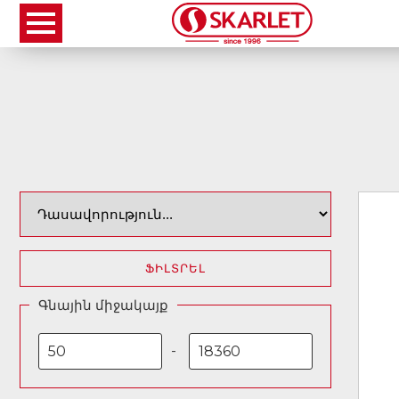
ՖԻԼՏՐԵԼ
Գնային միջակայք
-