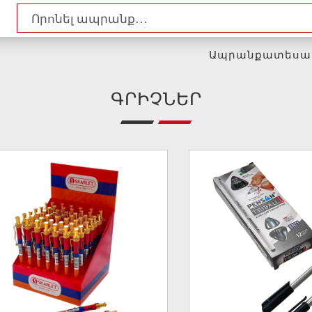
Ապրանքատեսա
ԳՐԻՉՆԵՐ