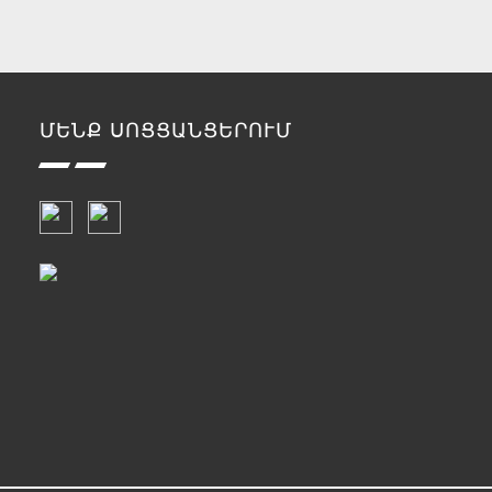
ՄԵՆՔ ՍՈՑՑԱՆՑԵՐՈՒՄ