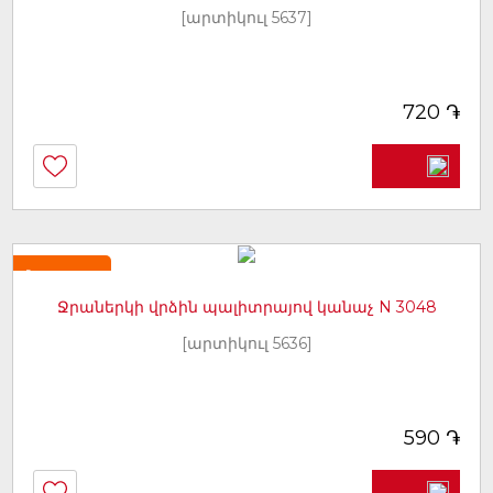
[արտիկուլ 5637]
֏
720
Նորույթ
Ջրաներկի վրձին պալիտրայով կանաչ N 3048
[արտիկուլ 5636]
֏
590