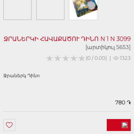
ՋՐԱՆԵՐԿԻ ՀԱՎԱՔԱԾՈՒ ԴԻՆՈ N 1 N 3099
[արտիկուլ 5653]
★★★★★
★★★★★
(0 / 0.00)
|
1323
Ջրաներկ Դինո
֏
780