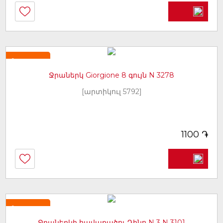
Նորույթ
Ջրաներկ Giorgione 8 գույն N 3278
[արտիկուլ 5792]
֏
1100
Նորույթ
Ջրաներկի հավաքածու Դինո N 3 N 3101