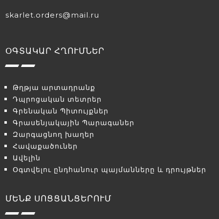
skarlet.orders@mail.ru
ՕԳՏԱԿԱՐ ՀՂՈՒՄՆԵՐ
Թղթյա արտադրանք
Դպրոցական տետրեր
Գրենական Պիտույքներ
Գրասենյակային Պարագաներ
Զարգացնող խաղեր
Հավաքածուներ
Ավելին
Օգտվելու ընդհանուր պայմանները և դրույթներ
ՄԵՆՔ ՍՈՑՑԱՆՑԵՐՈՒՄ