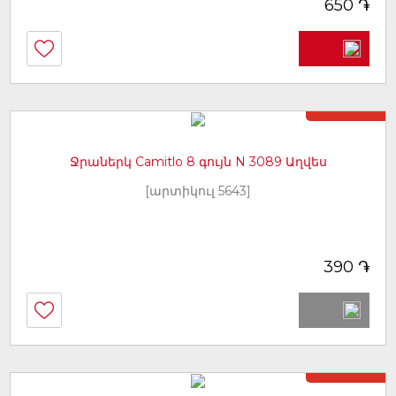
֏
650
Առկա չէ
Ջրաներկ Camitlo 8 գույն N 3089 Աղվես
[արտիկուլ 5643]
֏
390
Առկա չէ