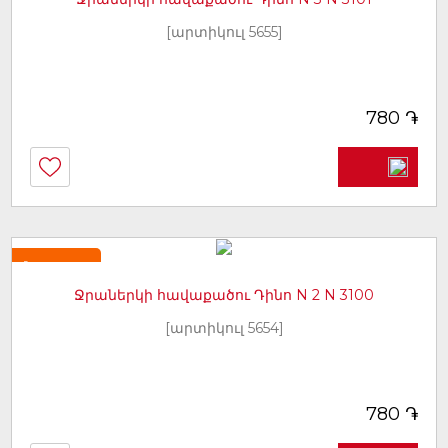
[արտիկուլ 5655]
֏
780
Նորույթ
Ջրաներկի հավաքածու Դինո N 2 N 3100
[արտիկուլ 5654]
֏
780