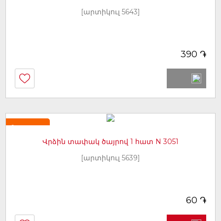
[արտիկուլ 5643]
֏
390
Նորույթ
Վրձին տափակ ծայրով 1 հատ N 3051
[արտիկուլ 5639]
֏
60