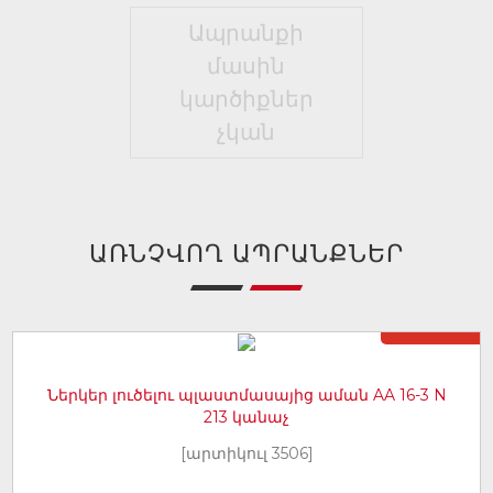
Ապրանքի
մասին
կարծիքներ
չկան
ԱՌՆՉՎՈՂ ԱՊՐԱՆՔՆԵՐ
Առկա չէ
Ներկեր լուծելու պլաստմասայից աման AA 16-3 N
213 կանաչ
[արտիկուլ 3506]