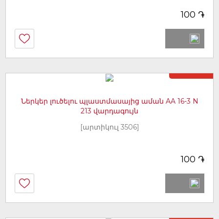
֏
100
Առկա չէ
Ներկեր լուծելու պլաստմասայից աման AA 16-3 N
213 վարդագույն
[արտիկուլ 3506]
֏
100
Առկա չէ