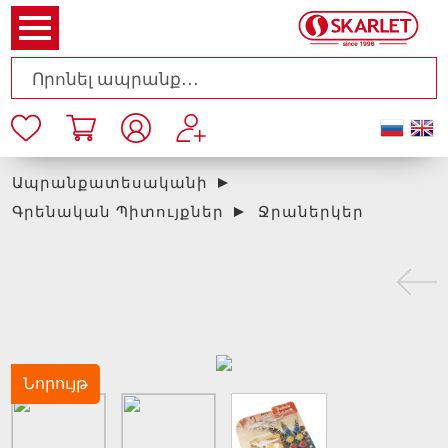
Ապրանքատեսականի
Գրենական Պիտույքներ
Ջրաներկեր
Նորույթ