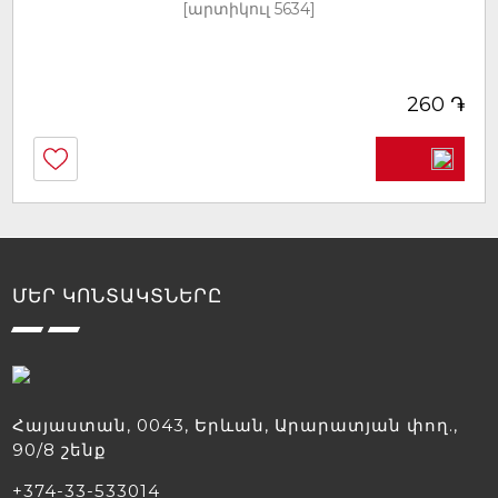
[արտիկուլ 5634]
֏
260
ՄԵՐ ԿՈՆՏԱԿՏՆԵՐԸ
Հայաստան, 0043, Երևան, Արարատյան փող.,
90/8 շենք
+374-33-533014