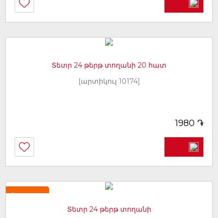
Տետր 24 թերթ տողանի 20 հատ
[արտիկուլ 10174]
֏
1980
Նորույթ
Տետր 24 թերթ տողանի