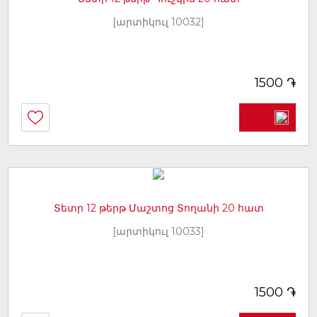
[արտիկուլ 10032]
֏
1500
Տետր 12 թերթ Մաշտոց Տողանի 20 հատ
[արտիկուլ 10033]
֏
1500