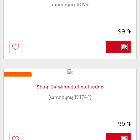
[արտիկուլ 10174]
֏
99
Նորույթ
Տետր 24 թերթ վանդակավոր
[արտիկուլ 10174-1]
֏
99