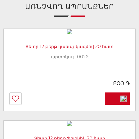
ԱՌՆՉՎՈՂ ԱՊՐԱՆՔՆԵՐ
Տետր 12 թերթ կանաչ կազմով 20 հատ
[արտիկուլ 10026]
֏
800
Տետր 12 թերթ Պուշկին 20 հատ