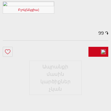
Բլոկ(Ակցիա)
֏
99
Ապրանքի
մասին
կարծիքներ
չկան