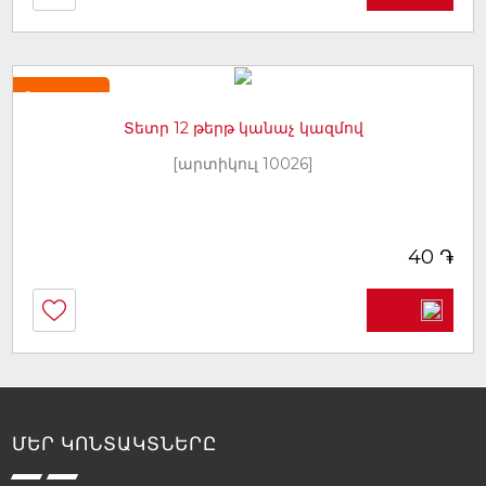
Նորույթ
Տետր 12 թերթ կանաչ կազմով
[արտիկուլ 10026]
֏
40
ՄԵՐ ԿՈՆՏԱԿՏՆԵՐԸ