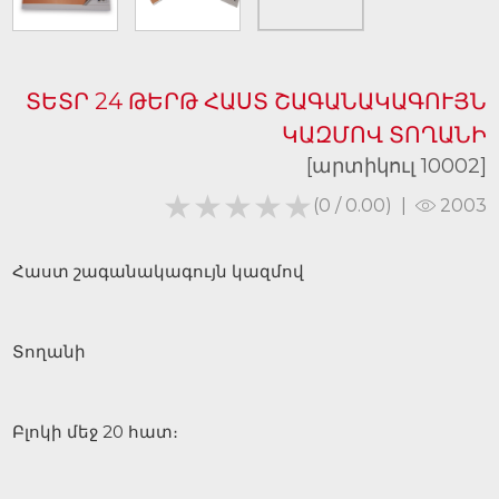
ՏԵՏՐ 24 ԹԵՐԹ ՀԱՍՏ ՇԱԳԱՆԱԿԱԳՈՒՅՆ
ԿԱԶՄՈՎ ՏՈՂԱՆԻ
[արտիկուլ 10002]
★★★★★
★★★★★
(0 / 0.00)
|
2003
Հաստ շագանակագույն կազմով
Տողանի
Բլոկի մեջ 20 հատ։