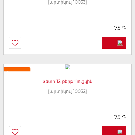
[արտիկուլ 10033]
֏
75
Նորույթ
Տետր 12 թերթ Պուշկին
[արտիկուլ 10032]
֏
75