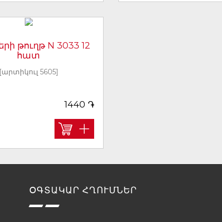
երի թուղթ N 3033 12
հատ
[արտիկուլ 5605]
֏
1440
ՕԳՏԱԿԱՐ ՀՂՈՒՄՆԵՐ