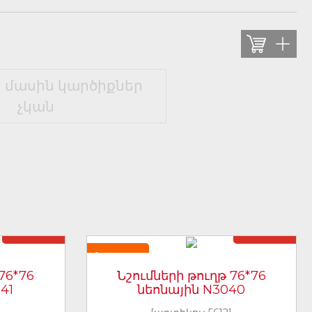
 մասին կարծիքներ
չկան
Առկա չէ
Առկա չէ
Նորույթ
76*76
Նշումների թուղթ 76*76
41
նեոնային N3040