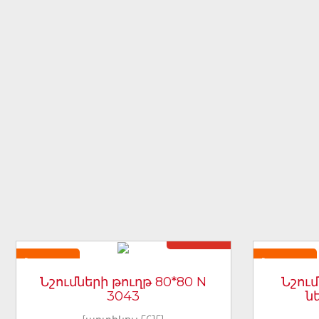
Առկա չէ
Նորույթ
Նորույթ
Նշումների թուղթ 80*80 N
Նշում
3043
ն