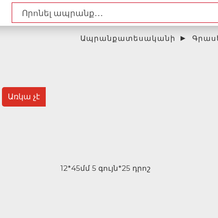
Ապրանքատեսականի
Գրաս
Առկա չէ
12*45մմ 5 գույն*25 դրոշ