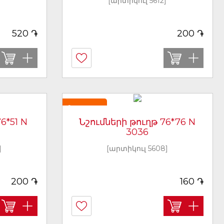
]
[արտիկուլ 5612]
֏
֏
520
200
Նորույթ
6*51 N
Նշումների թուղթ 76*76 N
3036
]
[արտիկուլ 5608]
֏
֏
200
160