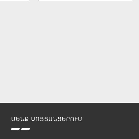
ՄԵՆՔ ՍՈՑՑԱՆՑԵՐՈՒՄ