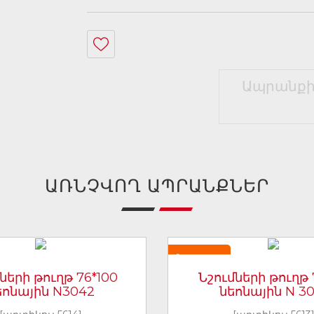
Ապրանքի
ԱՌՆՉՎՈՂ ԱՊՐԱՆՔՆԵՐ
Նորույթ
ների թուղթ 76*100
Նշումների թուղթ 
եոնային N3042
նեոնային N 30