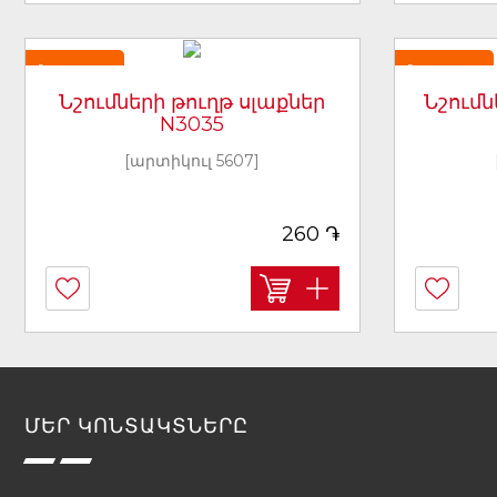
Նորույթ
Նորույթ
Նշումների թուղթ սլաքներ
Նշումն
N3035
[արտիկուլ 5607]
֏
260
ՄԵՐ ԿՈՆՏԱԿՏՆԵՐԸ