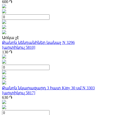
600
֏
Առկա չէ
Քանոն կենդանիներ կանաչ N 3296
[արտիկուլ 5810]
130
֏
Քանոն նկարազարդ 3 հատ Kitty 30 սմ N 3303
[արտիկուլ 5817]
630
֏