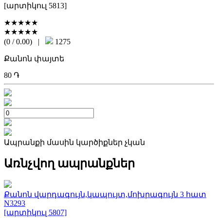
[արտիկուլ 5813]
★★★★★
★★★★★
(0 / 0.00)
|
1275
Քանոն փայտե
80
֏
Ապրանքի մասին կարծիքներ չկան
Առնչվող ապրանքներ
Քանոն վարդագույն,կապույտ,մոխրագույն 3 հատ
N3293
[արտիկուլ 5807]