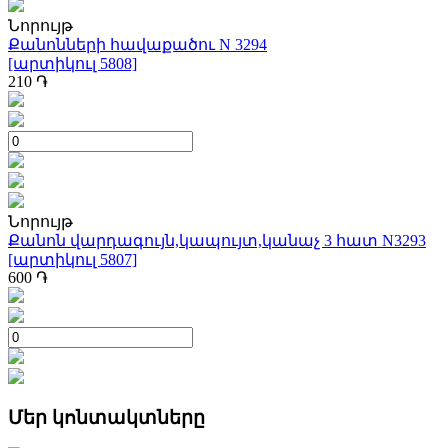
Նորույթ
Քանոնների հավաքածու N 3294
[արտիկուլ 5808]
210
֏
Նորույթ
Քանոն վարդագույն,կապույտ,կանաչ 3 հատ N3293
[արտիկուլ 5807]
600
֏
Մեր կոնտակտները