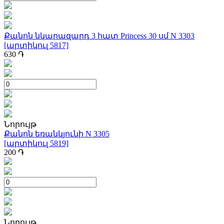
Քանոն նկարազարդ 3 հատ Princess 30 սմ N 3303
[արտիկուլ 5817]
630
֏
Նորույթ
Քանոն եռանկյունի N 3305
[արտիկուլ 5819]
200
֏
Նորույթ