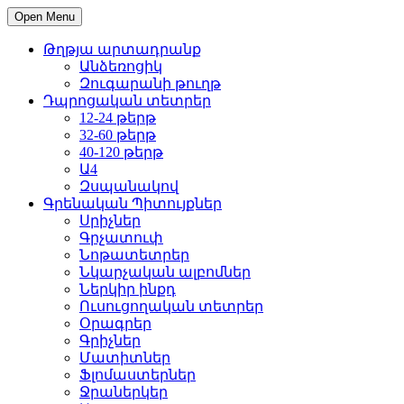
Open Menu
Թղթյա արտադրանք
Անձեռոցիկ
Զուգարանի թուղթ
Դպրոցական տետրեր
12-24 թերթ
32-60 թերթ
40-120 թերթ
Ա4
Զսպանակով
Գրենական Պիտույքներ
Սրիչներ
Գրչատուփ
Նոթատետրեր
Նկարչական ալբոմներ
Ներկիր ինքդ
Ուսուցողական տետրեր
Օրագրեր
Գրիչներ
Մատիտներ
Ֆլոմաստերներ
Ջրաներկեր