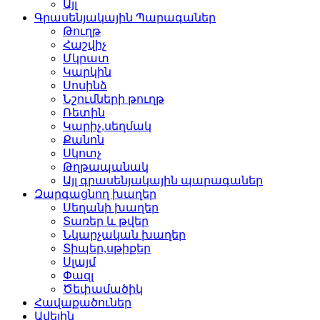
Այլ
Գրասենյակային Պարագաներ
Թուղթ
Հաշվիչ
Մկրատ
Կարկին
Սոսինձ
Նշումների թուղթ
Ռետին
Կարիչ,սեղմակ
Քանոն
Սկոտչ
Թղթապանակ
Այլ գրասենյակային պարագաներ
Զարգացնող խաղեր
Սեղանի խաղեր
Տառեր և թվեր
Նկարչական խաղեր
Տիպեր,սթիքեր
Սլայմ
Փազլ
Ծեփամածիկ
Հավաքածուներ
Ավելին