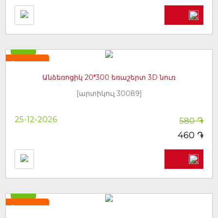
-21%
Նորույթ
Անձեռոցիկ 20*300 եռաշերտ 3D նուռ
[արտիկուլ 30089]
֏
25-12-2026
580
֏
460
-21%
Նորույթ