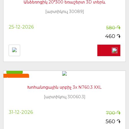
Անձեռոցիկ 20*300 եռաշերտ 3D տերև
[արտիկուլ 30089]
֏
25-12-2026
580
֏
460
-20%
Նորույթ
Խոհանոցային սրբիչ 3x N760.3 XXL
[արտիկուլ 30060.3]
֏
31-12-2026
700
֏
560