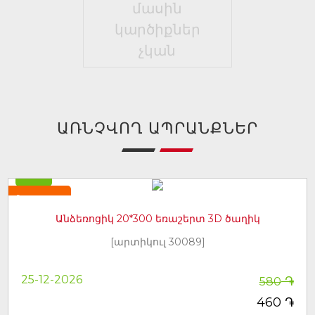
մասին
կարծիքներ
չկան
ԱՌՆՉՎՈՂ ԱՊՐԱՆՔՆԵՐ
-21%
Նորույթ
Անձեռոցիկ 20*300 եռաշերտ 3D ծաղիկ
[արտիկուլ 30089]
֏
25-12-2026
580
֏
460