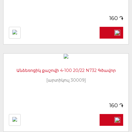
֏
160
Անձեռոցիկ քաշովի 4-100 20/22 N732 Գծավոր
[արտիկուլ 30009]
֏
160