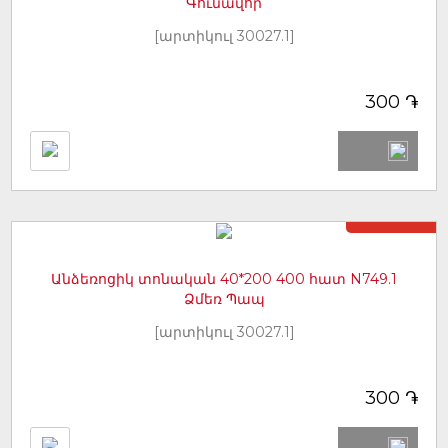
Գունավոր
[արտիկուլ 30027.1]
֏
300
Առկա չէ
Անձեռոցիկ տոնական 40*200 400 հատ N749.1
Ձմեռ Պապ
[արտիկուլ 30027.1]
֏
300