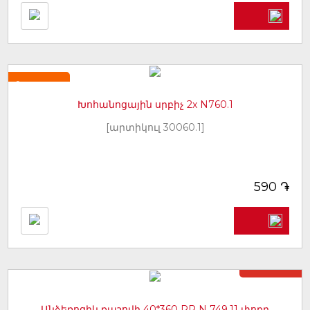
Նորույթ
Խոհանոցային սրբիչ 2x N760.1
[արտիկուլ 30060.1]
֏
590
Առկա չէ
Անձեռոցիկ քաշովի 40*360 PP N 749.11 փոքր