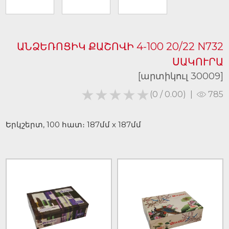
ԱՆՁԵՌՈՑԻԿ ՔԱՇՈՎԻ 4-100 20/22 N732
ՍԱԿՈՒՐԱ
[արտիկուլ 30009]
★★★★★
★★★★★
(0 / 0.00)
|
785
Երկշերտ, 100 հատ։ 187մմ х 187մմ