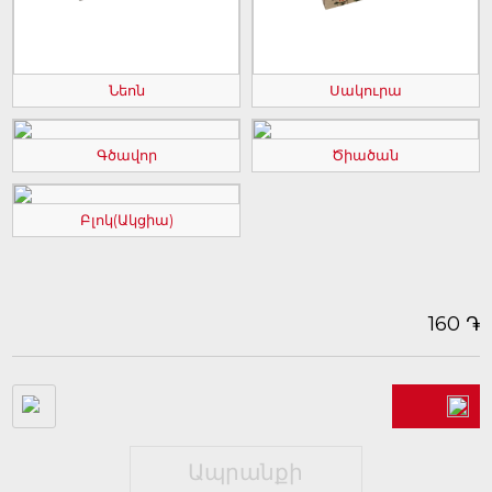
Նեոն
Սակուրա
Գծավոր
Ծիածան
Բլոկ(Ակցիա)
֏
160
Ապրանքի