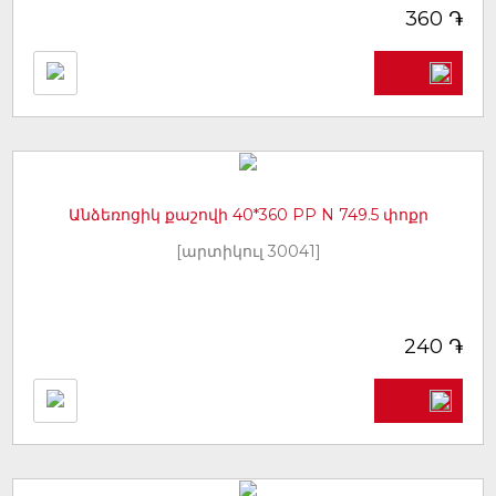
֏
360
Անձեռոցիկ քաշովի 40*360 PP N 749.5 փոքր
[արտիկուլ 30041]
֏
240