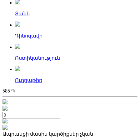
Տանկ
Դինոզավր
Ոստիկանություն
Ուղղաթիռ
585
֏
Ապրանքի մասին կարծիքներ չկան