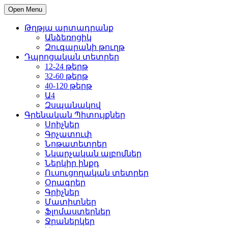
Open Menu
Թղթյա արտադրանք
Անձեռոցիկ
Զուգարանի թուղթ
Դպրոցական տետրեր
12-24 թերթ
32-60 թերթ
40-120 թերթ
Ա4
Զսպանակով
Գրենական Պիտույքներ
Սրիչներ
Գրչատուփ
Նոթատետրեր
Նկարչական ալբոմներ
Ներկիր ինքդ
Ուսուցողական տետրեր
Օրագրեր
Գրիչներ
Մատիտներ
Ֆլոմաստերներ
Ջրաներկեր