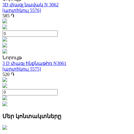
3D փազլ նավակ N 3062
[արտիկուլ 5576]
585
֏
Նորույթ
3 D փազլ ինքնաթիռ N3061
[արտիկուլ 5575]
520
֏
Մեր կոնտակտները