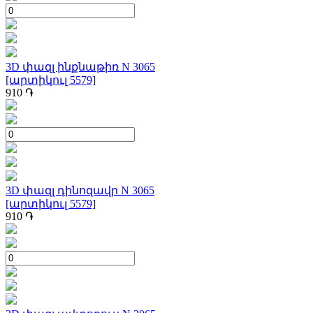
3D փազլ ինքնաթիռ N 3065
[արտիկուլ 5579]
910
֏
3D փազլ դինոզավր N 3065
[արտիկուլ 5579]
910
֏