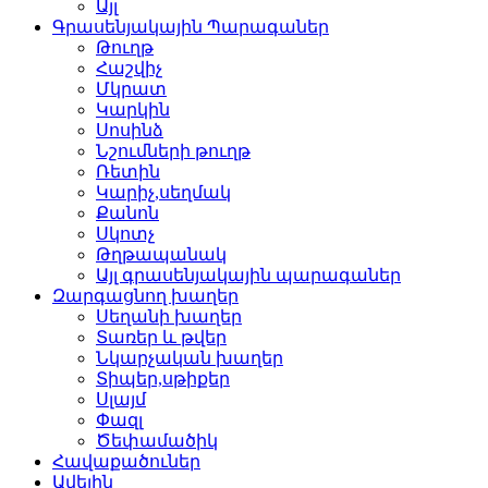
Այլ
Գրասենյակային Պարագաներ
Թուղթ
Հաշվիչ
Մկրատ
Կարկին
Սոսինձ
Նշումների թուղթ
Ռետին
Կարիչ,սեղմակ
Քանոն
Սկոտչ
Թղթապանակ
Այլ գրասենյակային պարագաներ
Զարգացնող խաղեր
Սեղանի խաղեր
Տառեր և թվեր
Նկարչական խաղեր
Տիպեր,սթիքեր
Սլայմ
Փազլ
Ծեփամածիկ
Հավաքածուներ
Ավելին