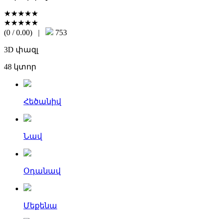
★★★★★
★★★★★
(0 / 0.00)
|
753
3D փազլ
48 կտոր
Հեծանիվ
Նավ
Օդանավ
Մեքենա