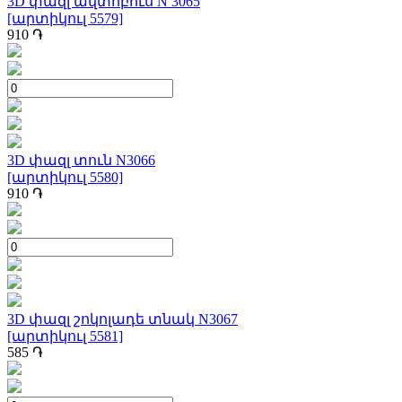
3D փազլ ավտոբուս N 3065
[արտիկուլ 5579]
910
֏
3D փազլ տուն N3066
[արտիկուլ 5580]
910
֏
3D փազլ շոկոլադե տնակ N3067
[արտիկուլ 5581]
585
֏