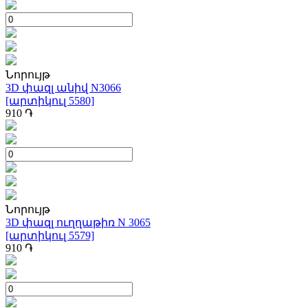
Նորույթ
3D փազլ անիվ N3066
[արտիկուլ 5580]
910
֏
Նորույթ
3D փազլ ուղղաթիռ N 3065
[արտիկուլ 5579]
910
֏