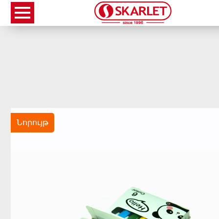
Նորույթ