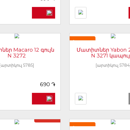
Նորույթ
եր Macaro 12 գույն
Մատիտներ Yabon 2
N 3272
N 3271 կապու
[արտիկուլ 5785]
[արտիկուլ 5784
֏
690
Առկա չէ
Նորույթ