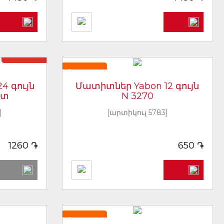
Առկա չէ
Նորույթ
4 գույն
Մատիտներ Yabon 12 գույն
յտ
N 3270
]
[արտիկուլ 5783]
֏
֏
1260
650
Նորույթ