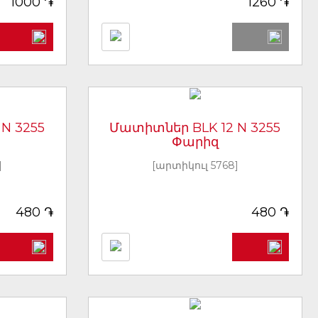
֏
֏
1000
1260
N 3255
Մատիտներ BLK 12 N 3255
Փարիզ
]
[արտիկուլ 5768]
֏
֏
480
480