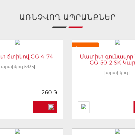
ԱՌՆՉՎՈՂ ԱՊՐԱՆՔՆԵՐ
Նորույթ
 ճտիկով GG 4-74
Մատիտ գունավոր 1
GG-50-2 SK Կա
[արտիկուլ 5935]
[արտիկուլ ]
֏
260