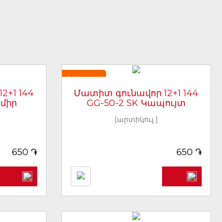
Նորույթ
2+1 144
Մատիտ գունավոր 12+1 144
րմիր
GG-50-2 SK Կապույտ
[արտիկուլ ]
֏
֏
650
650