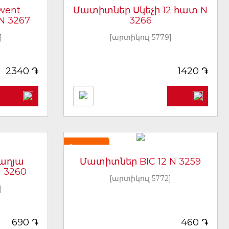
went
Մատիտներ Սկեչի 12 հատ N
N 3267
3266
]
[արտիկուլ 5779]
֏
֏
2340
1420
Նորույթ
աղյա
Մատիտներ BIC 12 N 3259
N 3260
[արտիկուլ 5772]
]
֏
֏
690
460