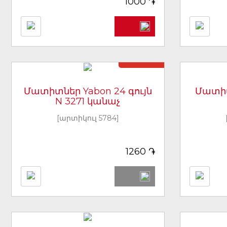
֏
1000
Առկա չէ
Մատիտներ Yabon 24 գույն
Մատիտ
N 3271 կանաչ
[արտիկուլ 5784]
֏
1260