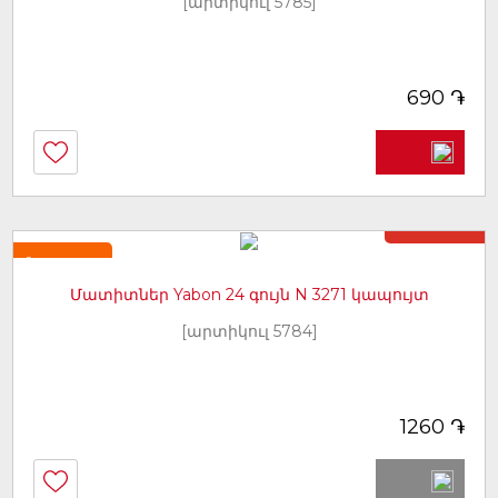
[արտիկուլ 5785]
֏
690
Առկա չէ
Նորույթ
Մատիտներ Yabon 24 գույն N 3271 կապույտ
[արտիկուլ 5784]
֏
1260