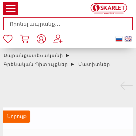
Ապրանքատեսականի
Գրենական Պիտույքներ
Մատիտներ
Նորույթ