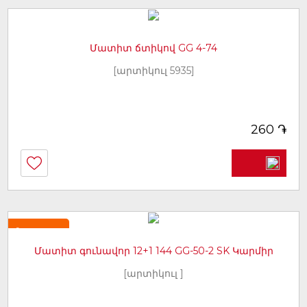
Մատիտ ճտիկով GG 4-74
[արտիկուլ 5935]
֏
260
Նորույթ
Մատիտ գունավոր 12+1 144 GG-50-2 SK Կարմիր
[արտիկուլ ]