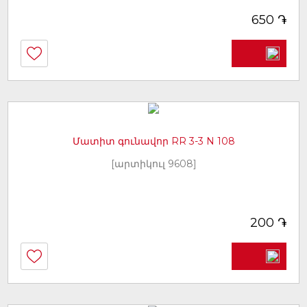
֏
650
Մատիտ գունավոր RR 3-3 N 108
[արտիկուլ 9608]
֏
200