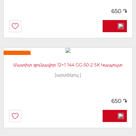
֏
650
Նորույթ
Մատիտ գունավոր 12+1 144 GG-50-2 SK Կապույտ
[արտիկուլ ]
֏
650