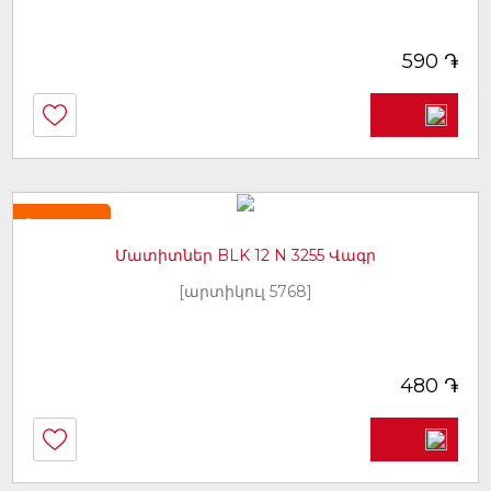
֏
590
Նորույթ
Մատիտներ BLK 12 N 3255 Վագր
[արտիկուլ 5768]
֏
480