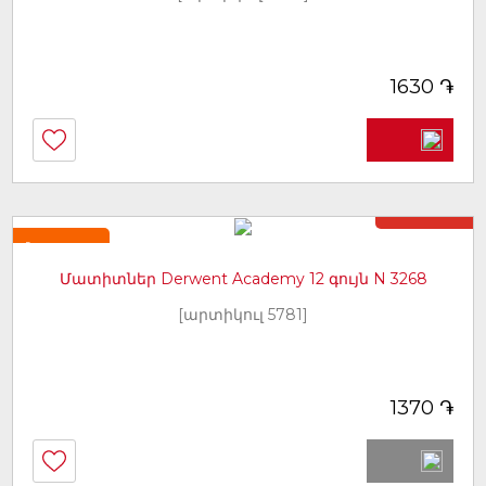
֏
1630
Առկա չէ
Նորույթ
Մատիտներ Derwent Academy 12 գույն N 3268
[արտիկուլ 5781]
֏
1370