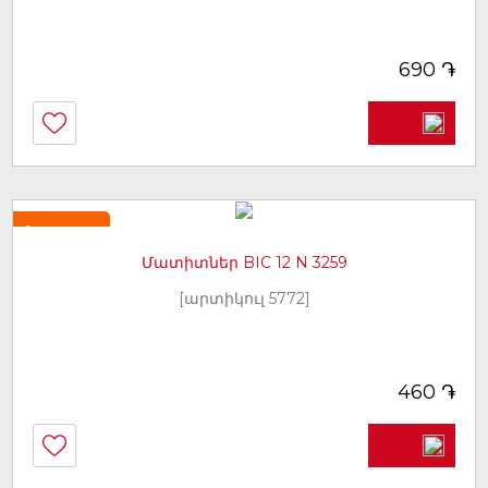
֏
690
Նորույթ
Մատիտներ BIC 12 N 3259
[արտիկուլ 5772]
֏
460