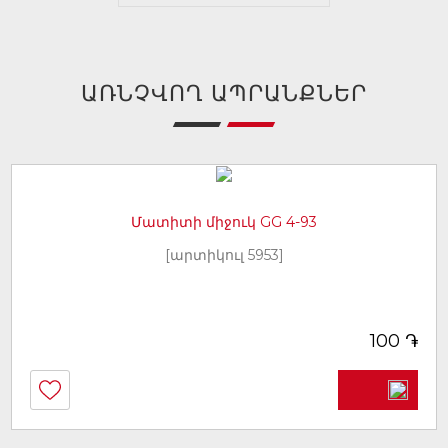
ԱՌՆՉՎՈՂ ԱՊՐԱՆՔՆԵՐ
Մատիտի միջուկ GG 4-93
[արտիկուլ 5953]
֏
100