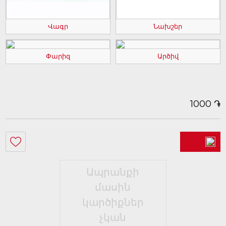
Վագր
Նախշեր
Փարիզ
Արծիվ
֏
1000
Ապրանքի
մասին
կարծիքներ
չկան