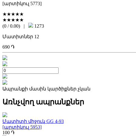
[արտիկուլ 5773]
★★★★★
★★★★★
(0 / 0.00)
|
1273
Մատիտներ 12
690
֏
Ապրանքի մասին կարծիքներ չկան
Առնչվող ապրանքներ
Մատիտի միջուկ GG 4-93
[արտիկուլ 5953]
100
֏