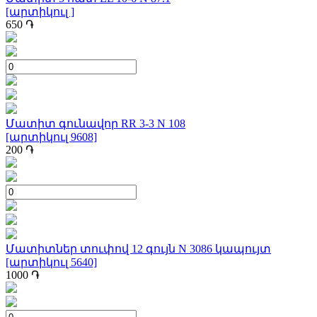
[արտիկուլ ]
650
֏
Մատիտ գունավոր RR 3-3 N 108
[արտիկուլ 9608]
200
֏
Մատիտներ տուփով 12 գույն N 3086 կապույտ
[արտիկուլ 5640]
1000
֏