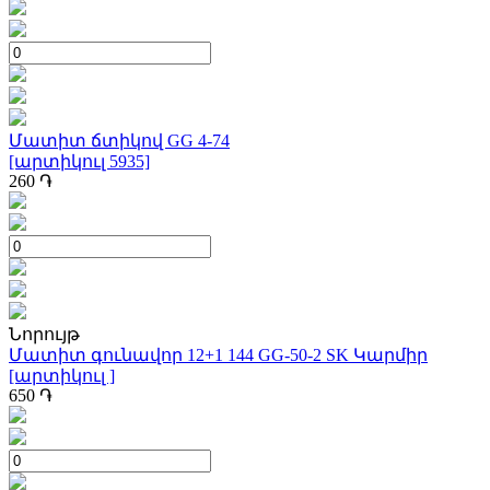
Մատիտ ճտիկով GG 4-74
[արտիկուլ 5935]
260
֏
Նորույթ
Մատիտ գունավոր 12+1 144 GG-50-2 SK Կարմիր
[արտիկուլ ]
650
֏