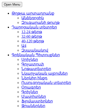
Open Menu
Թղթյա արտադրանք
Անձեռոցիկ
Զուգարանի թուղթ
Դպրոցական տետրեր
12-24 թերթ
32-60 թերթ
40-120 թերթ
Ա4
Զսպանակով
Գրենական Պիտույքներ
Սրիչներ
Գրչատուփ
Նոթատետրեր
Նկարչական ալբոմներ
Ներկիր ինքդ
Ուսուցողական տետրեր
Օրագրեր
Գրիչներ
Մատիտներ
Ֆլոմաստերներ
Ջրաներկեր