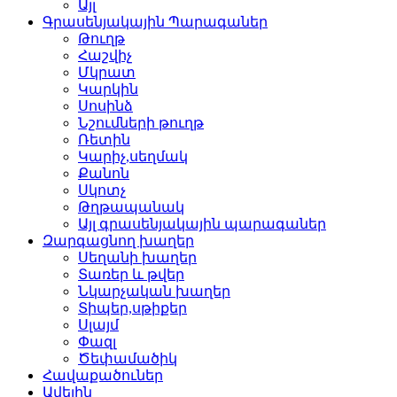
Այլ
Գրասենյակային Պարագաներ
Թուղթ
Հաշվիչ
Մկրատ
Կարկին
Սոսինձ
Նշումների թուղթ
Ռետին
Կարիչ,սեղմակ
Քանոն
Սկոտչ
Թղթապանակ
Այլ գրասենյակային պարագաներ
Զարգացնող խաղեր
Սեղանի խաղեր
Տառեր և թվեր
Նկարչական խաղեր
Տիպեր,սթիքեր
Սլայմ
Փազլ
Ծեփամածիկ
Հավաքածուներ
Ավելին